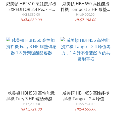
咸美頓 HBF510 烹飪攪拌機
咸美頓 HBH650 高性能攪
EXPEDITOR 2.4 Peak HP
拌機 Tempest 3 HP 罐墊傳
1.4L 不含 BPA 共聚酯容器
HK$5,850.00
感器 1.8 升聚碳酸酯容器
HK$9,000.00
HK$4,680.00
HK$7,198.00
咸美頓 HBH550 高性能攪
咸美頓 HBH455 高性能攪
拌機 Fury 3 HP 罐墊傳感器
拌機 Tango，2.4 峰值馬
1.8 升聚碳酸酯容器
HK$6,290.00
力，1.4 升不含雙酚 A 的共
HK$5,694.00
HK$5,721.00
HK$4,555.00
聚酯容器