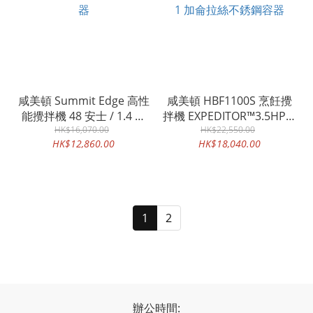
咸美頓 Summit Edge 高性
咸美頓 HBF1100S 烹飪攪
能攪拌機 48 安士 / 1.4 升
拌機 EXPEDITOR™3.5HP，
不含雙酚 A 的共聚酯容器
HK$16,070.00
4L / 1 加侖拉絲不銹鋼容器
HK$22,550.00
HK$12,860.00
HK$18,040.00
1
2
辦公時間: