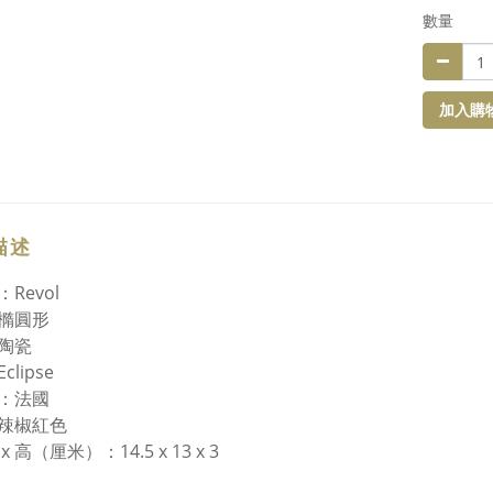
數量
加入購
描述
Revol
橢圓形
陶瓷
lipse
：法國
辣椒紅色
 x 高（厘米）：14.5 x 13 x 3