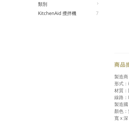
類別
KitchenAid 攪拌機
7
商品
製造商：
形式：
材質：
線路：Ec
製造國
顏色：
寬 x 深