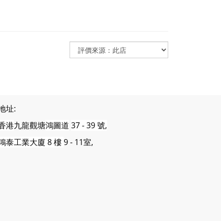
地址:
香港
九龍觀塘
鴻圖道
37 - 39 號,
鴻泰工業大廈 8 樓
9 - 11室,