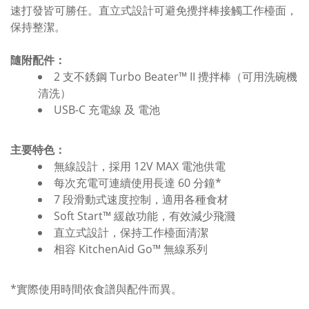
速打發皆可勝任。直立式設計可避免攪拌棒接觸工作檯面，
保持整潔。
隨附配件：
2 支不銹鋼 Turbo Beater™ II 攪拌棒（可用洗碗機
清洗）
USB-C 充電線 及 電池
主要特色：
無線設計，採用 12V MAX 電池供電
每次充電可連續使用長達 60 分鐘*
7 段滑動式速度控制，適用各種食材
Soft Start™ 緩啟功能，有效減少飛濺
直立式設計，保持工作檯面清潔
相容 KitchenAid Go™ 無線系列
*實際使用時間依食譜與配件而異。