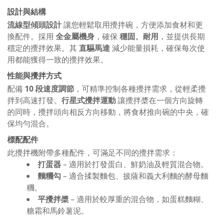
設計與結構
流線型傾頭設計
讓您輕鬆取用攪拌碗，方便添加食材和更
換配件。採用
全金屬機身
，確保
穩固、耐用
，並提供長期
穩定的攪拌效果。其
直驅馬達
減少能量損耗，確保每次使
用都能獲得一致的攪拌效果。
性能與攪拌方式
配備
10 段速度調節
，可精準控制各種攪拌需求，從輕柔攪
拌到高速打發。
行星式攪拌運動
讓攪拌槳在一個方向旋轉
的同時，攪拌頭向相反方向移動，將食材推向碗的中央，確
保均勻混合。
標配配件
此攪拌機附帶多種配件，可滿足不同的攪拌需求：
打蛋器
– 適用於打發蛋白、鮮奶油及輕質混合物。
麵糰勾
– 適合揉製麵包、披薩和義大利麵的酵母麵
糰。
平攪拌槳
– 適用於較厚重的混合物，如蛋糕麵糊、
糖霜和馬鈴薯泥。