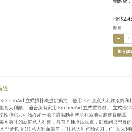
鋼製成，
HK$2,4
數量
加入購
描述
 KitchenAid 立式攪拌機提供動力，使用 3 件套意大利麵
製意大利麵。 適合所有家用 KitchenAid 立式攪拌機。 立式
滾輪和切刀可始終如一地平滑滾動和乾淨利落地切割麵食麵團。
製 6 英寸的新鮮意大利麵，具有 8 種厚度設置，以達到您想要
RA 型號包括 (1) 意大利面滾筒，(1) 意大利寬麵切刀，(1) 意大利