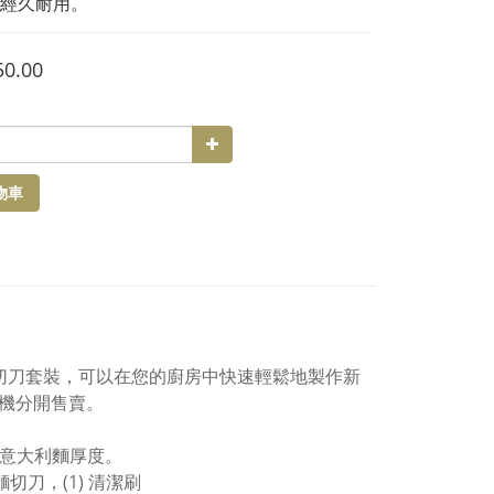
經久耐用。
50.00
物車
滾筒和切刀套裝，可以在您的廚房中快速輕鬆地製作新
攪拌機分開售賣。
的意大利麵厚度。
麵切刀，(1) 清潔刷