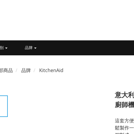
類別
品牌
部商品
品牌
KitchenAid
意大利
廚師
這套方便
鬆製作一