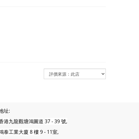
地址:
香港
九龍觀塘
鴻圖道
37 - 39 號,
鴻泰工業大廈 8 樓
9 - 11室,