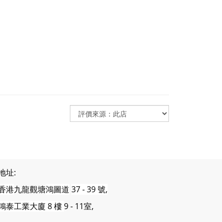
地址:
香港
九龍觀塘
鴻圖道
37 - 39 號,
鴻泰工業大廈 8 樓
9 - 11室,