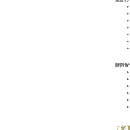
隨附配
了解