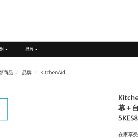
類別
品牌
部商品
品牌
KitchenAid
Kit
幕＋自
5KES
在家享受咖