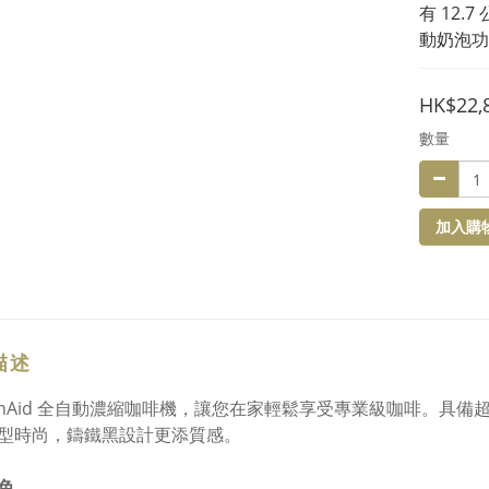
有 12
動奶泡功
HK$22,
數量
加入購
描述
chenAid 全自動濃縮咖啡機，讓您在家輕鬆享受專業級咖啡。具備
型時尚，鑄鐵黑設計更添質感。
色