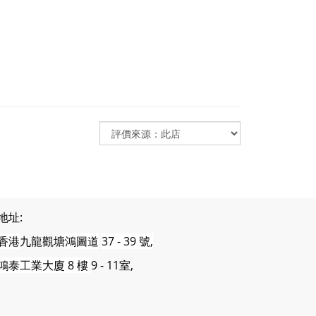
地址:
香港
九龍觀塘
鴻圖道
37 - 39 號,
鴻泰工業大廈 8 樓
9 - 11室,