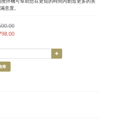
軸攪拌機可幫助您在更短的時間內創造更多的美
滿意度。
500.00
798.00
物車