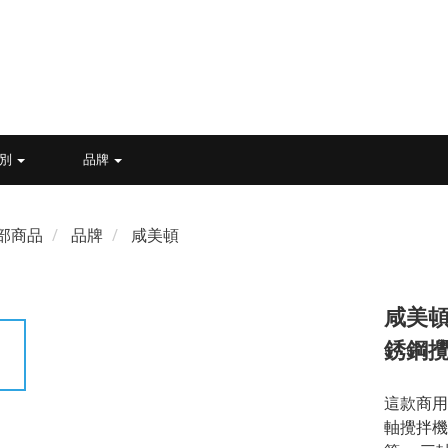
類別
品牌
部商品
品牌
咸美頓
咸美頓
銹鋼攪
這款商用
軸攪拌機