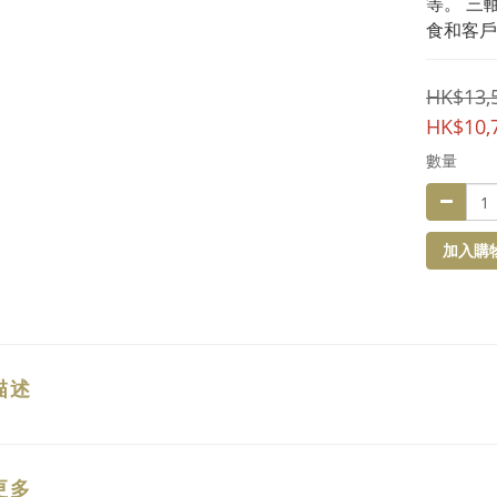
等。 三
食和客戶
HK$13,
HK$10,
數量
加入購
描述
更多