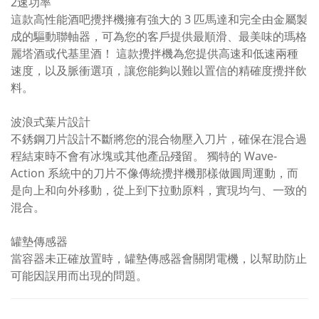
2速功率
這款高性能酒吧攪拌機擁有強大的 3 匹馬達和完全由金屬製
成的驅動聯軸器，可為您的客戶提供最順滑、最美味的瑪格
麗塔酒或代基里酒！ 這款攪拌機為您提供高速和低速兩種
速度，以及脈衝選項，讓您能夠以難以置信的精確度攪拌飲
料。
波浪式葉片設計
不銹鋼刀片設計不斷將您的混合物壓入刀片，確保在混合過
程結束時不會有冰塊或其他產品殘留。 獨特的 Wave-
Action 系統中的刀片不像傳統攪拌機那樣做圓周運動，而
是向上和向外移動，從上到下拉動原料，實現均勻、一致的
混合。
罐墊傳感器
當容器未正確放置時，罐墊傳感器會關閉電機，以幫助防止
可能因誤用而出現的問題。